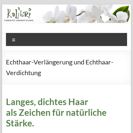
Zum
Inhalt
springen
Kolibri
Menü
Creativ
Hair
Echthaar-Verlängerung und Echthaar-
Alles
Verdichtung
für
Ihr
Haar
und
Langes, dichtes Haar
Ihre
als Zeichen für natürliche
Schönheit
Stärke.